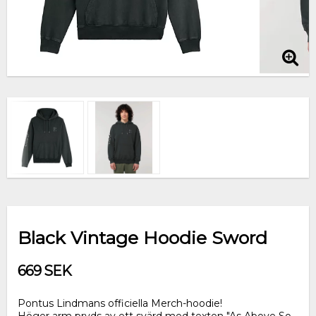
Black Vintage Hoodie Sword
669 SEK
Pontus Lindmans officiella Merch-hoodie!
Höger arm pryds av ett svärd med texten "As Above So